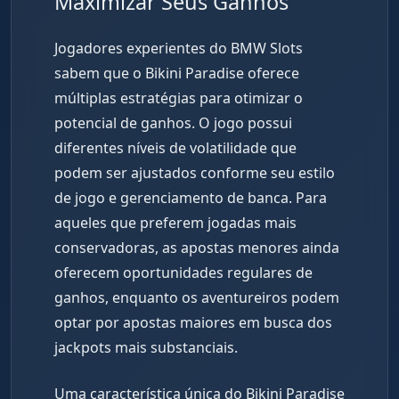
Maximizar Seus Ganhos
Jogadores experientes do BMW Slots
sabem que o Bikini Paradise oferece
múltiplas estratégias para otimizar o
potencial de ganhos. O jogo possui
diferentes níveis de volatilidade que
podem ser ajustados conforme seu estilo
de jogo e gerenciamento de banca. Para
aqueles que preferem jogadas mais
conservadoras, as apostas menores ainda
oferecem oportunidades regulares de
ganhos, enquanto os aventureiros podem
optar por apostas maiores em busca dos
jackpots mais substanciais.
Uma característica única do Bikini Paradise