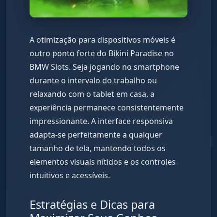
A otimização para dispositivos móveis é
outro ponto forte do Bikini Paradise no
BMW Slots. Seja jogando no smartphone
durante o intervalo do trabalho ou
relaxando com o tablet em casa, a
experiência permanece consistentemente
impressionante. A interface responsiva
adapta-se perfeitamente a qualquer
tamanho de tela, mantendo todos os
elementos visuais nítidos e os controles
intuitivos e acessíveis.
Estratégias e Dicas para