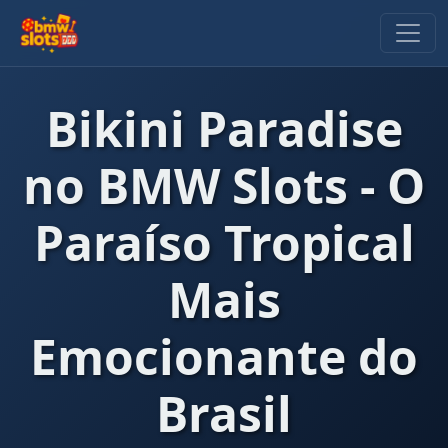
Bikini Paradise
no BMW Slots - O
Paraíso Tropical
Mais
Emocionante do
Brasil