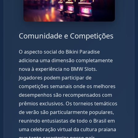
Comunidade e Competições
O aspecto social do Bikini Paradise
adiciona uma dimensão completamente
nova à experiência no BMW Slots.
Jogadores podem participar de
competições semanais onde os melhores
desempenhos são recompensados com
prêmios exclusivos. Os torneios temáticos
de verão são particularmente populares,
reunindo entusiastas de todo o Brasil em
uma celebração virtual da cultura praiana
que tanto caracteriza nosso país.