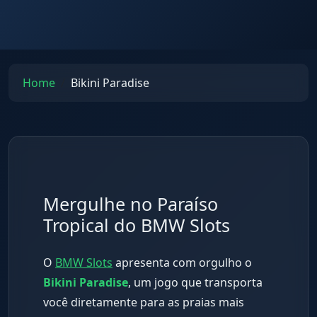
Home
Bikini Paradise
Mergulhe no Paraíso
Tropical do BMW Slots
O
BMW Slots
apresenta com orgulho o
Bikini Paradise
, um jogo que transporta
você diretamente para as praias mais