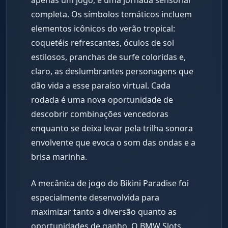
completa. Os símbolos temáticos incluem
elementos icônicos do verão tropical:
coquetéis refrescantes, óculos de sol
estilosos, pranchas de surfe coloridas e,
claro, as deslumbrantes personagens que
dão vida a esse paraíso virtual. Cada
rodada é uma nova oportunidade de
descobrir combinações vencedoras
enquanto se deixa levar pela trilha sonora
envolvente que evoca o som das ondas e a
brisa marinha.
A mecânica de jogo do Bikini Paradise foi
especialmente desenvolvida para
maximizar tanto a diversão quanto as
oportunidades de ganho. O BMW Slots