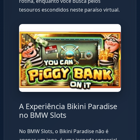
rotina, enquanto você busca pelos
tesouros escondidos neste paraíso virtual.
A Experiência Bikini Paradise
no BMW Slots
No BMW Slots, o Bikini Paradise não é
apenas um jogo, é uma jornada sensorial