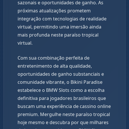
sazonais e oportunidades de ganho. As
próximas atualizações prometem
integração com tecnologias de realidade
virtual, permitindo uma imersão ainda
mais profunda neste paraíso tropical
virtual.
Com sua combinação perfeita de
entretenimento de alta qualidade,
oportunidades de ganho substanciais e
comunidade vibrante, o Bikini Paradise
estabelece o BMW Slots como a escolha
definitiva para jogadores brasileiros que
buscam uma experiência de cassino online
premium. Mergulhe neste paraíso tropical
hoje mesmo e descubra por que milhares